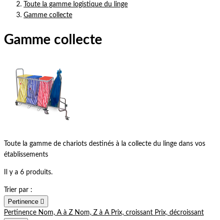
Toute la gamme logistique du linge
Gamme collecte
Gamme collecte
Toute la gamme de chariots destinés à la collecte du linge dans vos
établissements
Il y a 6 produits.
Trier par :
Pertinence

Pertinence
Nom, A à Z
Nom, Z à A
Prix, croissant
Prix, décroissant